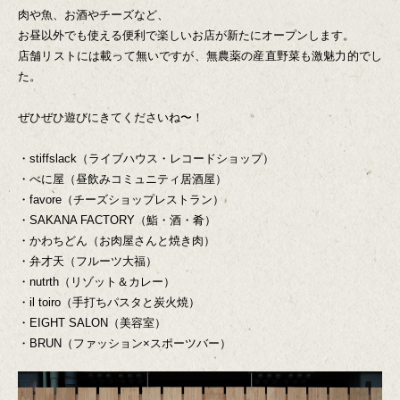
肉や魚、お酒やチーズなど、
お昼以外でも使える便利で楽しいお店が新たにオープンします。
店舗リストには載って無いですが、無農薬の産直野菜も激魅力的でし
た。
ぜひぜひ遊びにきてくださいね〜！
・stiffslack（ライブハウス・レコードショップ）
・べに屋（昼飲みコミュニティ居酒屋）
・favore（チーズショップレストラン）
・SAKANA FACTORY（鮨・酒・肴）
・かわちどん（お肉屋さんと焼き肉）
・弁才天（フルーツ大福）
・nutrth（リゾット＆カレー）
・il toiro（手打ちパスタと炭火焼）
・EIGHT SALON（美容室）
・BRUN（ファッション×スポーツバー）