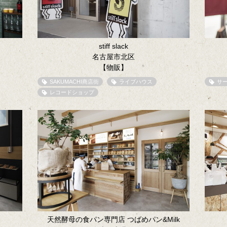
stiff slack
名古屋市北区
【物販】
SAKUMACHI商店街
ライブハウス
サ
レコードショップ
天然酵母の食パン専門店 つばめパン&Milk