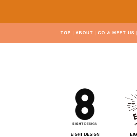
TOP
ABOUT
GO & MEET US
EIGHT DESIGN
EI