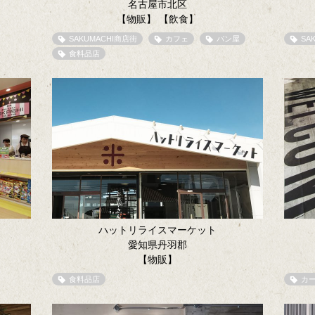
名古屋市北区
【物販】
【飲食】
SAKUMACHI商店街
カフェ
パン屋
SA
食料品店
ハットリライスマーケット
愛知県丹羽郡
【物販】
食料品店
カ