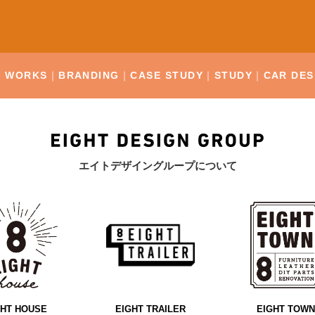
WORKS
BRANDING
CASE STUDY
STUDY
CAR DES
エイトデザイングループについて
GHT HOUSE
EIGHT TRAILER
EIGHT TOWN