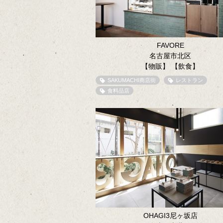
FAVORE
名古屋市北区
【物販】
【飲食】
SAKUMACHI商店街
レストラン
食料品店
OHAGI3尼ヶ坂店