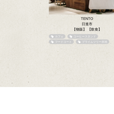
TENTO
日進市
【物販】
【飲食】
カフェ
コーヒースタンド
フードコート
プライムツリー赤池