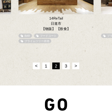
14ReTail
日進市
【物販】
【飲食】
BAR
フードコート
プ
プライムツリー赤池
<
1
2
3
>