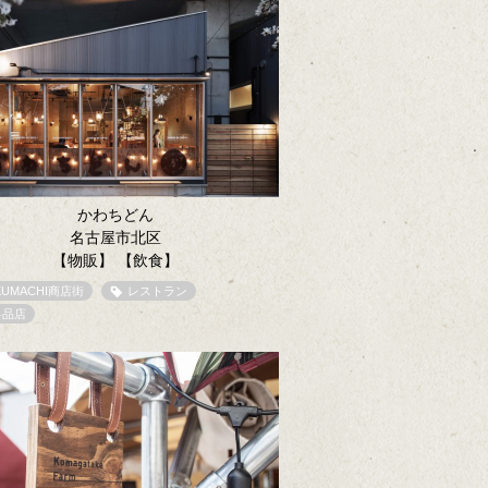
かわちどん
名古屋市北区
【物販】
【飲食】
KUMACHI商店街
レストラン
料品店