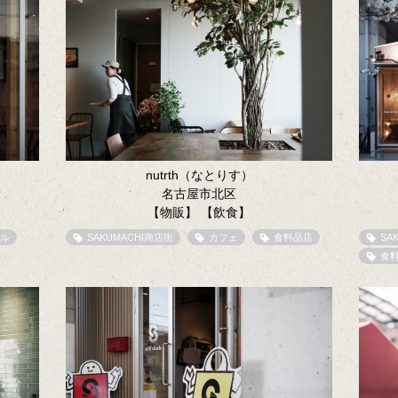
nutrth（なとりす）
名古屋市北区
【物販】
【飲食】
ル
SAKUMACHI商店街
カフェ
食料品店
SA
食