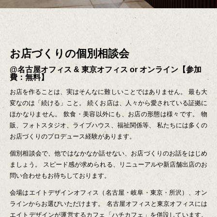
お店づくりの個別相談会
@名古屋オフィス & 東京オフィス or オンライン【参加
費：無料】
お店を作ることは、実はそんなに難しいことではありません。
最も大
変なのは「続ける」こと。
続くお店は、人々から愛されている証拠に
ほかなりません。
飲食・美容以外にも、お店の形態は様々です。
物
販、フォトスタジオ、ライブハウス、福祉関係等、
私たちには多くの
お店づくりのプロデュース経験があります。
個別相談会で、他ではなかなか話せない、お店づくりのお話をはじめ
ましょう。
スピード感が求められる、リニューアルや新店舗出店のお
問い合わせもお待ちしております。
会場はエイトデザインオフィス（名古屋・岐阜・東京・所沢）、オン
ラインからお選びいただけます。
名古屋オフィスと東京オフィスには
エイトデザインが運営するカフェ「
ハチカフェ
」を併設しています。