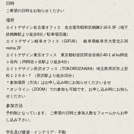
日時
ご希望の日時をお知らせください
場所
エイトデザイン名古屋オフィス
名古屋市昭和区鶴舞2-16-5 3F（地下
鉄鶴舞駅より徒歩8分／駐車場完備）
エイトデザイン岐阜オフィス（GIFU8）
岐阜県岐阜市大菅北2-26
noma 2F
エイトデザイン東京オフィス
東京都杉並区阿佐谷南2-40-1 alːku阿佐
ヶ谷内（JR阿佐ヶ谷駅より徒歩4分）
エイトデザイン所沢オフィス（TOKOROZAWA8）
埼玉県所沢市上安
松１２６６−７ （所沢駅より徒歩15分）
＊参加場所（方法）はお申し込み時にお知らせくださいませ
＊オンライン（ZOOM）での参加も可能です。お申し込み時にお知ら
せください
参加方法
予約制となっています。
ご希望の日時と参加人数をフォームからお申
し込み下さい。
学生及び建築・インテリア・不動