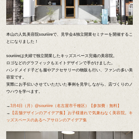
本山の人気美容院souriiireで、見学会&独立開業セミナーを開催するこ
とになりました！
souriiireは夫婦で独立開業したキッズスペース完備の美容院。
ロゴなどのグラフィックもエイトデザインで手がけました。
ハンドメイド子ども服やアクセサリーの物販も行い、ファンの多い美
容室です。
実際にお手伝いさせていただいた事例を見学しながら、店づくりのノ
ウハウを学べます。
→
3月4日（月）@souriiire（名古屋市千種区）【参加費：無料】
→
【店舗デザインのアイデア集】お子様連れで気兼ねなく美容院。キ
ッズスペースのあるヘアサロンのアイデア集