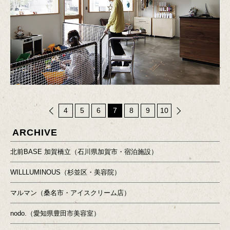
4
5
6
7
8
9
10
戻
次
ARCHIVE
る
へ
北前BASE 加賀橋立（石川県加賀市・宿泊施設）
WILLLUMINOUS（杉並区・美容院）
マルマン（桑名市・アイスクリーム店）
nodo.（愛知県豊田市美容室）