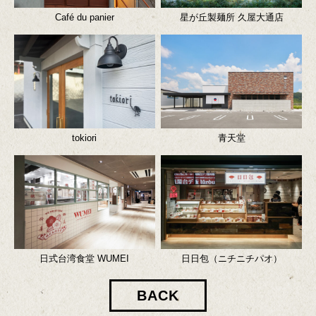
Café du panier
星が丘製麺所 久屋大通店
tokiori
青天堂
日式台湾食堂 WUMEI
日日包（ニチニチパオ）
BACK