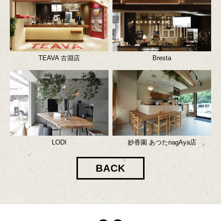
TEAVA 古淵店
Bresta
LODI
妙香園 あつたnagAya店
BACK