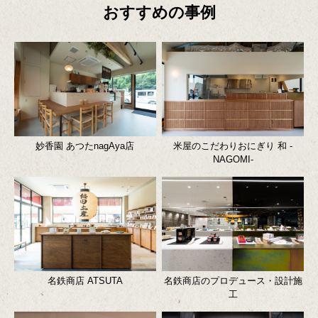
おすすめの事例
妙香園 あつたnagAya店
米屋のこだわりおにぎり 和 -
NAGOMI-
名鉄商店 ATSUTA
名鉄商店のプロデュース・設計施
工