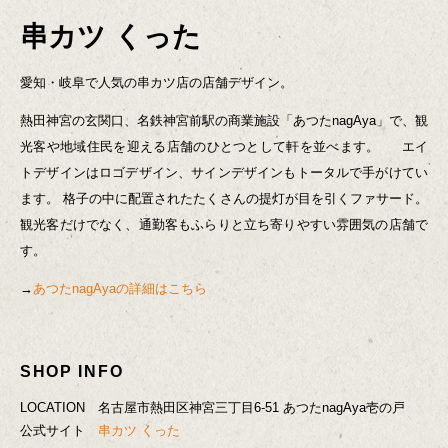
串カツ くった
愛知・岐阜で人気の串カツ店の店舗デザイン。
熱田神宮の玄関口、名鉄神宮前駅の商業施設「あつたnagAya」で、観
光客や地域住民を迎える店舗のひとつとして軒を並べます。
エイ
トデザインはロゴデザイン、サインデザインもトータルで手がけてい
ます。
格子の中に配置されたたくさんの提灯が目を引くファサード。
観光客だけでなく、通勤客もふらりと立ち寄りやすい雰囲気の店舗で
す。
→
あつたnagAyaの詳細はこちら
SHOP INFO
LOCATION
名古屋市熱田区神宮三丁目6-51 あつたnagAya壱の戸
公式サイト
串カツ くった