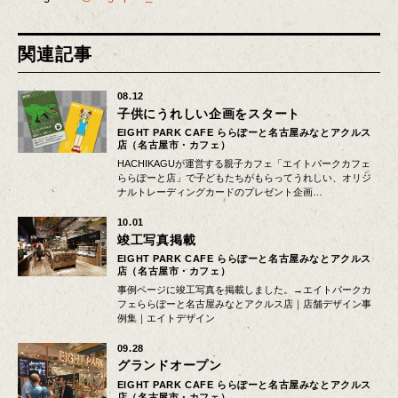
関連記事
08.12
子供にうれしい企画をスタート
EIGHT PARK CAFE ららぽーと名古屋みなとアクルス
店（名古屋市・カフェ）
HACHIKAGUが運営する親子カフェ「エイトパークカフェ
ららぽーと店」で子どもたちがもらってうれしい、オリジ
ナルトレーディングカードのプレゼント企画…
10.01
竣工写真掲載
EIGHT PARK CAFE ららぽーと名古屋みなとアクルス
店（名古屋市・カフェ）
事例ページに竣工写真を掲載しました。→エイトパークカ
フェららぽーと名古屋みなとアクルス店｜店舗デザイン事
例集｜エイトデザイン
09.28
グランドオープン
EIGHT PARK CAFE ららぽーと名古屋みなとアクルス
店（名古屋市・カフェ）