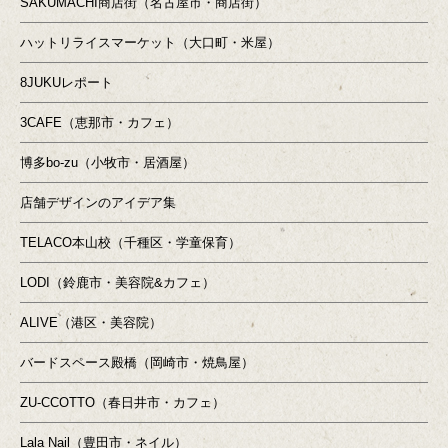
SAKUMACHI商店街（名古屋市・商店街）
ハットリライスマーケット（大口町・米屋）
8JUKUレポート
3CAFE（恵那市・カフェ）
博多bo-zu（小牧市・居酒屋）
店舗デザインのアイデア集
TELACO本山校（千種区・学童保育）
LODI（鈴鹿市・美容院&カフェ）
ALIVE（港区・美容院）
バードスペース殿橋（岡崎市・焼鳥屋）
ZU-CCOTTO（春日井市・カフェ）
Lala Nail（豊田市・ネイル）