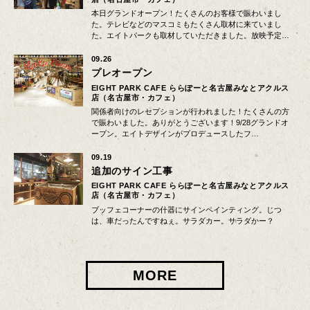
本日グランドオープン！たくさんのお客様で賑わいまし
た。テレビなどのマスコミもたくさん取材に来ていまし
た。エイトパークも取材していただきました。放映予定…
09.26
プレオープン
EIGHT PARK CAFE ららぽーと名古屋みなとアクルス
店（名古屋市・カフェ）
関係者向けのレセプションが行われました！たくさんの方
で賑わいました。ありがとうございます！9/28グランドオ
ープン。エイトデザインがプロデュースしたフ…
09.19
追加のサイン工事
EIGHT PARK CAFE ららぽーと名古屋みなとアクルス
店（名古屋市・カフェ）
ブッフェコーナーの什器にサインペインティング。じつ
は、車だったんですねぇ。サラダカー。サラダかー？
MORE