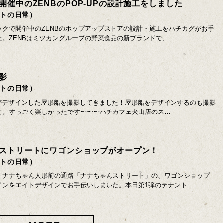
開催中のZENBのPOP-UPの設計施工をしました
イトの日常）
ックで開催中のZENBのポップアップストアの設計・施工をハチカグがお手
た。ZENBはミツカングループの野菜食品の新ブランドで、…
影
イトの日常）
GUがデザインした屋形船を撮影してきました！屋形船をデザインするのも撮影
て。すっごく楽しかったです〜〜〜ハチカフェ犬山店のス…
ストリートにワゴンショップがオープン！
イトの日常）
、ナナちゃん人形前の通路「ナナちゃんストリート」の、ワゴンショップ
インをエイトデザインでお手伝いしまいた。本日第1弾のテナント…