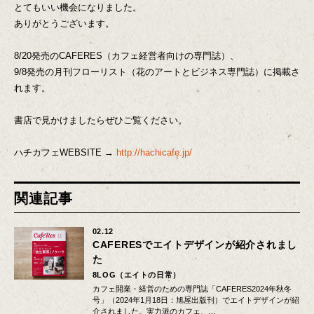
とてもいい機会になりました。
ありがとうございます。
8/20発売のCAFERES（カフェ経営者向けの専門誌）、
9/8発売の月刊フローリスト（花のアートとビジネス専門誌）に掲載さ
れます。
書店で見かけましたらぜひご覧ください。
ハチカフェWEBSITE →
http://hachicafe.jp/
関連記事
02.12
CAFERESでエイトデザインが紹介されまし
た
8LOG（エイトの日常）
カフェ開業・経営のための専門誌「CAFERES2024年秋冬
号」（2024年1月18日：旭屋出版刊）でエイトデザインが紹
介されました。実力派のカフェ、…