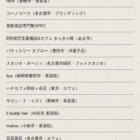
racic（豊橋市・美容室）
コーノコーラ（名古屋市・ブランディング）
受験英語専門塾SPEC
B型就労支援施設&カフェ きらきら蛙（あま市）
パティスリー タブロー（豊田市・洋菓子店）
スタジオ・ポージィ（名古屋市緑区・フォトスタジオ）
ilya（静岡県磐田市・美容院）
ハチカフェ阿佐ヶ谷店（東京・カフェ）
サロン・ド・イズミ（豊橋市・美容室）
il buddy hair（刈谷市 美容院）
mukuu（小牧市・美容院）
百花茶莊（名古屋市・カフェ）