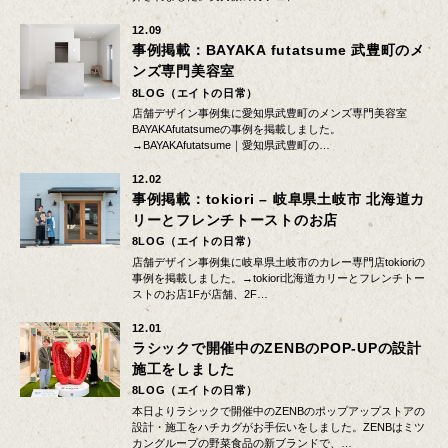
12.09
事例掲載：BAYAKA futatsume 武豊町のメ
ンズ専門美容室
8LOG（エイトの日常）
店舗デザイン事例集に愛知県武豊町のメンズ専門美容室
BAYAKAfutatsumeの事例を掲載しました。
→BAYAKAfutatsume｜愛知県武豊町の…
12.02
事例掲載：tokiori – 岐阜県土岐市 北海道カ
リーとフレンチトーストのお店
8LOG（エイトの日常）
店舗デザイン事例集に岐阜県土岐市のカレー専門店tokioriの
事例を掲載しました。→tokiori北海道カリーとフレンチトー
ストのお店1Fが店舗、2F…
12.01
ラシックで開催中のZENBのPOP-UPの設計
施工をしました
8LOG（エイトの日常）
本日よりラシックで開催中のZENBのポップアップストアの
設計・施工をハチカグがお手伝いをしました。ZENBはミツ
カングループの野菜食品の新ブランドで、…