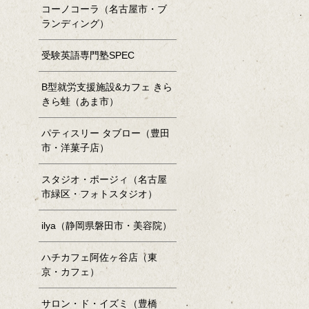
コーノコーラ（名古屋市・ブ
ランディング）
受験英語専門塾SPEC
B型就労支援施設&カフェ きら
きら蛙（あま市）
パティスリー タブロー（豊田
市・洋菓子店）
スタジオ・ポージィ（名古屋
市緑区・フォトスタジオ）
ilya（静岡県磐田市・美容院）
ハチカフェ阿佐ヶ谷店（東
京・カフェ）
サロン・ド・イズミ（豊橋