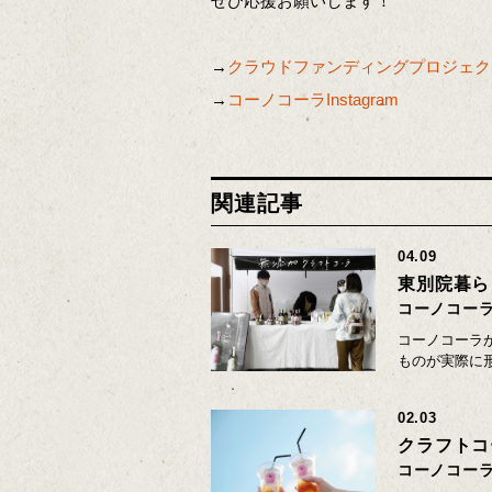
ぜひ応援お願いします！
→
クラウドファンディングプロジェク
→
コーノコーラInstagram
関連記事
04.09
東別院暮ら
コーノコー
コーノコーラ
ものが実際に
02.03
クラフトコ
コーノコー