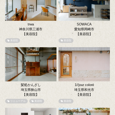
trwa
SOWACA
神奈川県三浦市
愛知県岡崎市
【美容院】
【美容院】
美容院
美容院
髪処かんざし
1//jour coloré
埼玉県狭山市
埼玉県和光市
【美容院】
【美容院】
リニューアル
美容院
美容院