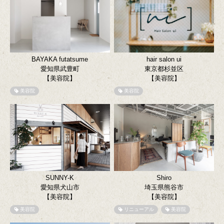
BAYAKA futatsume
hair salon ui
愛知県武豊町
東京都杉並区
【美容院】
【美容院】
美容院
美容院
SUNNY-K
Shiro
愛知県犬山市
埼玉県熊谷市
【美容院】
【美容院】
美容院
リニューアル
美容院