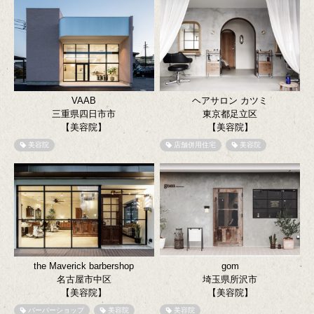
VAAB
ヘアサロン カツミ
三重県四日市市
東京都足立区
【美容院】
【美容院】
美容院
店舗併用住宅
美容院
the Maverick barbershop
gom
名古屋市中区
埼玉県所沢市
【美容院】
【美容院】
バーバーショップ
美容院
美容院