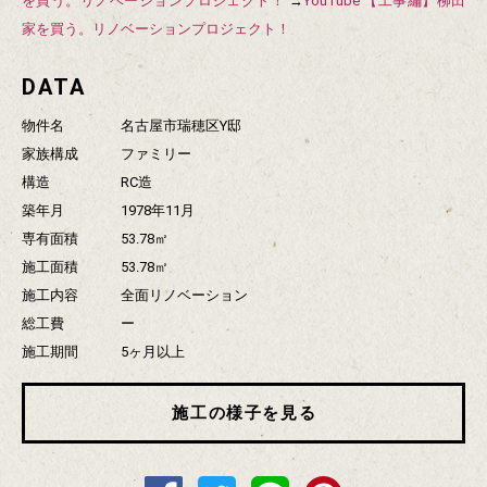
を買う。リノベーションプロジェクト！
→
YouTube 【工事編】柳田
家を買う。リノベーションプロジェクト！
DATA
物件名
名古屋市瑞穂区Y邸
家族構成
ファミリー
構造
RC造
築年月
1978年11月
専有面積
53.78㎡
施工面積
53.78㎡
施工内容
全面リノベーション
総工費
ー
施工期間
5ヶ月以上
施工の様子を見る