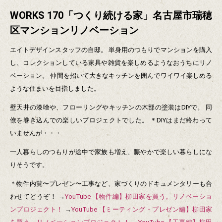
WORKS 170「つくり続ける家」名古屋市瑞穂
区マンションリノベーション
エイトデザインスタッフの自邸。
単身用のつもりでマンションを購入
し、コレクションしている家具や雑貨を楽しめるようなおうちにリノ
ベーション。
仲間を招いて大きなキッチンを囲んでワイワイ楽しめる
ような住まいを目指しました。
壁天井の漆喰や、フローリングやキッチンの木部の塗装はDIYで。
同
僚を巻き込んでの楽しいプロジェクトでした。
＊DIYはまだ終わって
いませんが・・・
一人暮らしのつもりが途中で家族も増え、賑やかで楽しい暮らしにな
りそうです。
＊物件内覧〜プレゼン〜工事など、家づくりのドキュメンタリーも合
わせてどうぞ！
→
YouTube 【物件編】柳田家を買う。リノベーショ
ンプロジェクト！
→
YouTube 【ミーティング・プレゼン編】柳田家