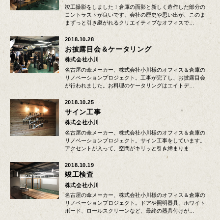
竣工撮影をしました！倉庫の面影と新しく造作した部分の
コントラストが良いです。会社の歴史や思い出が、このま
まずっと引き継がれるクリエイティブなオフィスで…
2018.10.28
お披露目会＆ケータリング
株式会社小川
名古屋の傘メーカー、株式会社小川様のオフィス＆倉庫の
リノベーションプロジェクト。工事が完了し、お披露目会
が行われました。お料理のケータリングはエイトデ…
2018.10.25
サイン工事
株式会社小川
名古屋の傘メーカー、株式会社小川様のオフィス＆倉庫の
リノベーションプロジェクト。サイン工事をしています。
アクセントが入って、空間がキリッと引き締まりま…
2018.10.19
竣工検査
株式会社小川
名古屋の傘メーカー、株式会社小川様のオフィス＆倉庫の
リノベーションプロジェクト。ドアや照明器具、ホワイト
ボード、ロールスクリーンなど、最終の器具付けが…