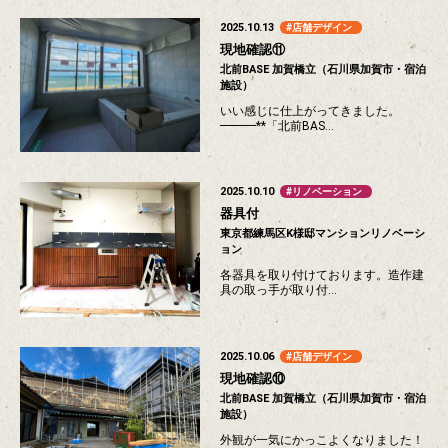
2025.10.13
店舗デザイン
現地確認⑪
北前BASE 加賀橋立（石川県加賀市・宿泊
施設）
いい感じに仕上がってきました。
━━━**「北前BAS…
2025.10.10
リノベーション
器具付
東京都練馬区K様邸マンションリノベーシ
ョン
各器具を取り付けております。造作建
具の取っ手が取り付…
2025.10.06
店舗デザイン
現地確認⑩
北前BASE 加賀橋立（石川県加賀市・宿泊
施設）
外観が一気にかっこよくなりました！