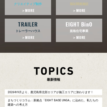
クリエイティブ制作
福祉関連施設
＞MORE
＞MORE
TRAILER
EIGHT BinO
トレーラーハウス
規格住宅事業
＞MORE
＞MORE
最
新
情
報
2026年9月より、鹿児島県北部エリアが施工エリアに加わります！
まちづくりコラム：新拠点「EIGHT BASE UNGA」に込めた、私たちの
建築への考え方