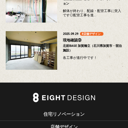
ョン
解体が終わり、配線・配管工事に突入
です◎配管工事を進…
2025.09.29
店舗デザイン
現地確認⑨
北前BASE 加賀橋立（石川県加賀市・宿泊
施設）
各工事が進行中です！
住宅リノベーション
店舗デザイン