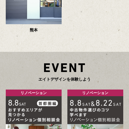
熊本
エ
イ
ト
デ
ザ
イ
ン
を
体
験
し
よ
う
リノベーション
リノベーション