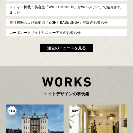
メディア掲載：美容室「WILLLUMINOUS」がWEBメディアで紹介され
ました
本社移転および新拠点「EIGHT BASE UNGA」開設のお知らせ
コーポレートサイトリニューアルのお知らせ
過去のニュースを見る
エ
イ
ト
デ
ザ
イ
ン
の
事
例
集