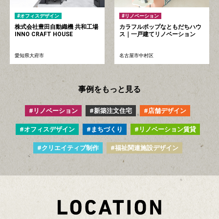
リノベーション
オフィスデザイン
カラフルポップなともだちハウ
株式会社豊田自動織機 共和工場
ス｜一戸建てリノベーション
INNO CRAFT HOUSE
名古屋市中村区
愛知県大府市
事例をもっと見る
リノベーション
新築注文住宅
店舗デザイン
オフィスデザイン
まちづくり
リノベーション賃貸
クリエイティブ制作
福祉関連施設デザイン