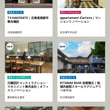
まちづくり
リノベーション
T9 HAKODATE｜北海道函館市
appartement d’artiste｜マン
複合施設
ションリノベーション
北海道函館市
名古屋市天白区
オフィスデザイン
まちづくり
日建設計コンストラクション・
KITAMAE BASE 加賀橋立｜地
マネジメント株式会社｜オフィ
域共創型スモールラグジュアリ
スリノベーション
ーホテル
愛知県名古屋市
石川県加賀市