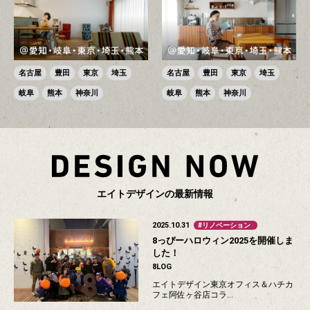
名古屋
豊田
東京
埼玉
名古屋
豊田
東京
埼玉
岐阜
熊本
神奈川
岐阜
熊本
神奈川
エ
イ
ト
デ
ザ
イ
ン
の
最
新
情
報
2025.10.31
リノベーション
8っぴーハロウィン2025を開催しま
した！
8LOG
エイトデザイン東京オフィス＆ハチカ
フェ阿佐ヶ谷店コラ…