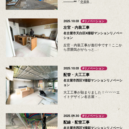
━━━**「北前B…
2025.10.03
リノベーション
左官・内装工事
名古屋市天白区K様邸マンションリノベー
ション
左官・内装工事が進行中です！ここか
ら雰囲気ががらっと…
2025.10.03
リノベーション
配管・大工工事
名古屋市西区Y様邸マンションリノベーシ
ョン
大工工事が始まりました！
エ
イトデザイン名古屋・…
2025.09.30
リノベーション
配線・配管工事
名古屋市西区Y様邸マンションリノベーシ