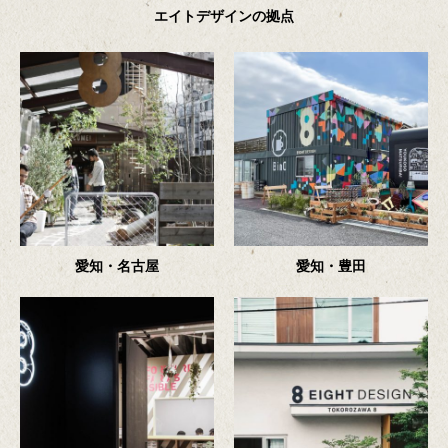
エ
イ
ト
デ
ザ
イ
ン
の
拠
点
愛知・名古屋
愛知・豊田