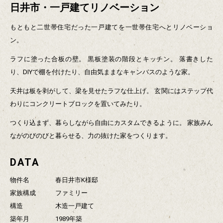
日井市・一戸建てリノベーション
もともと二世帯住宅だった一戸建てを一世帯住宅へとリノベーショ
ン。
ラフに塗った合板の壁。
黒板塗装の階段とキッチン。
落書きした
り、DIYで棚を付けたり、自由気ままなキャンバスのような家。
天井は板を剥がして、梁を見せたラフな仕上げ。
玄関にはステップ代
わりにコンクリートブロックを置いてみたり。
つくり込まず、暮らしながら自由にカスタムできるように。
家族みん
ながのびのびと暮らせる、力の抜けた家をつくります。
DATA
物件名
春日井市K様邸
家族構成
ファミリー
構造
木造一戸建て
築年月
1989年築