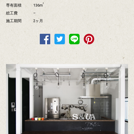
2
専有面積
136m
総工費
–
施工期間
2ヶ月