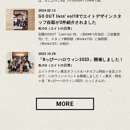
は、久しぶりに8まつりをEIGHTTOWNで開…
2024.02.12
GO OUT livin’ vol18でエイトデザインスタ
ッフ自邸が2件紹介されました
8LOG（エイトの日常）
別冊GOOUT「Livin’vol.18」（2024年1月26日：三栄書房
刊）で、スタッフ柳田邸（Works170）と福田邸
（Works121）が紹介…
2023.10.28
「8っぴーハロウィン2023」開催しました！
8LOG（エイトの日常）
エイトデザイン東京オフィス＆ハチカフェ阿佐ヶ谷店コラ
ボで、ハロウィンイベントを開催しました！→東京・阿佐
ヶ谷「8っぴーハロウィン2023」たっくさんの…
MORE