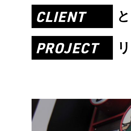
CLIENT
と
PROJECT