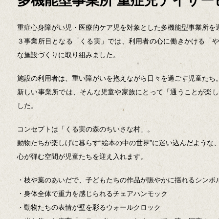
多機能型事業所 重症児デイサー
重症心身障がい児・医療的ケア児を対象とした多機能型事業所を
３事業所目となる「くる実」では、利用者の心に働きかける「や
な施設づくりに取り組みました。
施設の利用者は、重い障がいを抱えながら日々を過ごす児童たち
新しい事業所では、そんな児童や家族にとって「通うことが楽し
した。
コンセプトは「くる実の森のちいさな村」。
動物たちが楽しげに暮らす“絵本の中の世界”に迷い込んだような
心が弾む空間が児童たちを迎え入れます。
・枝や葉のあいだで、子どもたちの作品が賑やかに揺れるシンボ
・身体全体で重力を感じられるチェアハンモック
・動物たちの表情が壁を彩るウォールクロック