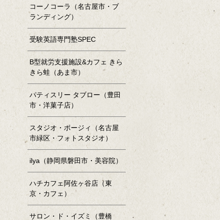
コーノコーラ（名古屋市・ブ
ランディング）
受験英語専門塾SPEC
B型就労支援施設&カフェ きら
きら蛙（あま市）
パティスリー タブロー（豊田
市・洋菓子店）
スタジオ・ポージィ（名古屋
市緑区・フォトスタジオ）
ilya（静岡県磐田市・美容院）
ハチカフェ阿佐ヶ谷店（東
京・カフェ）
サロン・ド・イズミ（豊橋