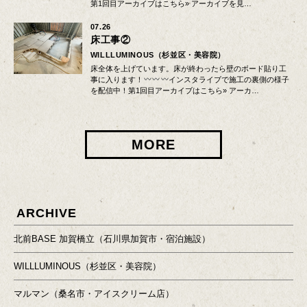
第1回目アーカイブはこちら» アーカイブを見…
07.26
床工事②
WILLLUMINOUS（杉並区・美容院）
床全体を上げています。床が終わったら壁のボード貼り工
事に入ります！
インスタライブで施工の裏側の様子
を配信中！第1回目アーカイブはこちら» アーカ…
MORE
ARCHIVE
北前BASE 加賀橋立（石川県加賀市・宿泊施設）
WILLLUMINOUS（杉並区・美容院）
マルマン（桑名市・アイスクリーム店）