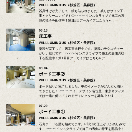
WILLLUMINOUS（杉並区・美容院）
器具付けが完了して、鏡も貼られました。残りはサイン工
事とクリーニングです◎
インスタライブで施工の裏
側の様子を配信中！第1回目アーカイブはこちら»…
08.18
床工事
WILLLUMINOUS（杉並区・美容院）
塗装が完了して、床工事進行中です。塗装のテクスチャー
がいい感じです！
インスタライブで施工の裏側の様
子を配信中！第1回目アーカイブはこちら» アー…
08.04
ボード工事②
WILLLUMINOUS（杉並区・美容院）
ボード貼りが完了しました。中のイメージがどんどん湧い
てきました！
エイトデザイン名古屋・東京オフィス
では一緒に働いてくれるディレクターを募集中！経…
07.29
ボード工事①
WILLLUMINOUS（杉並区・美容院）
石膏ボードを貼り始めてます。R部分の仕上がりが楽しみで
す。
インスタライブで施工の裏側の様子を配信中！