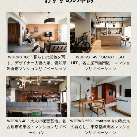
WORKS 186「暮らしの景色を写
WORKS 149「SMART FLAT
す、デザイナー夫妻の家」愛知県
LIFE」名古屋市熱田区・マンショ
岩倉市マンションリノベーション
ンリノベーション
WORKS 40「大人の秘密基地」名
WORKS 229「contrast 今の私たち
古屋市名東区・マンションリノベ
の暮らし」東京都練馬区マンショ
ーション
ンリノベーション