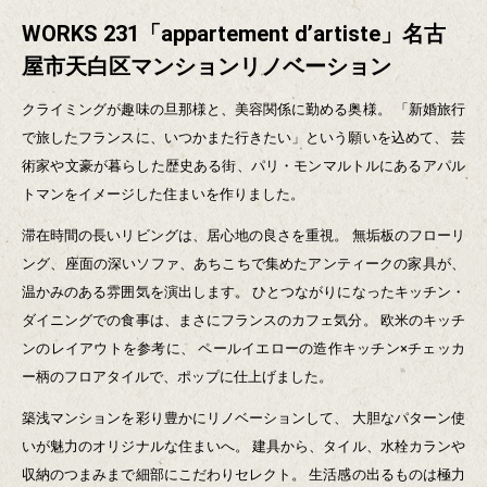
WORKS 231「appartement d’artiste」名古
屋市天白区マンションリノベーション
クライミングが趣味の旦那様と、美容関係に勤める奥様。
「新婚旅行
で旅したフランスに、いつかまた行きたい」という願いを込めて、
芸
術家や文豪が暮らした歴史ある街、パリ・モンマルトルにあるアパル
トマンをイメージした住まいを作りました。
滞在時間の長いリビングは、居心地の良さを重視。
無垢板のフローリ
ング、座面の深いソファ、あちこちで集めたアンティークの家具が、
温かみのある雰囲気を演出します。
ひとつながりになったキッチン・
ダイニングでの食事は、まさにフランスのカフェ気分。
欧米のキッチ
ンのレイアウトを参考に、
ペールイエローの造作キッチン×チェッカ
ー柄のフロアタイルで、ポップに仕上げました。
築浅マンションを彩り豊かにリノベーションして、
大胆なパターン使
いが魅力のオリジナルな住まいへ。
建具から、タイル、水栓カランや
収納のつまみまで細部にこだわりセレクト。
生活感の出るものは極力