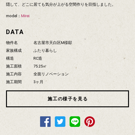
隠して、どこに居ても気分が上がる空間作りを目指しました。
model：
Mirei
DATA
物件名
名古屋市天白区M様邸
家族構成
ふたり暮らし
構造
RC造
施工面積
75.25㎡
施工内容
全面リノベーション
施工期間
3ヶ月
施工の様子を見る