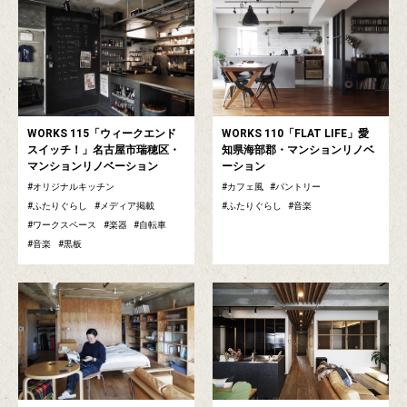
WORKS 115「ウィークエンド
WORKS 110「FLAT LIFE」愛
スイッチ！」名古屋市瑞穂区・
知県海部郡・マンションリノベ
マンションリノベーション
ーション
オリジナルキッチン
カフェ風
パントリー
ふたりぐらし
メディア掲載
ふたりぐらし
音楽
ワークスペース
楽器
自転車
音楽
黒板