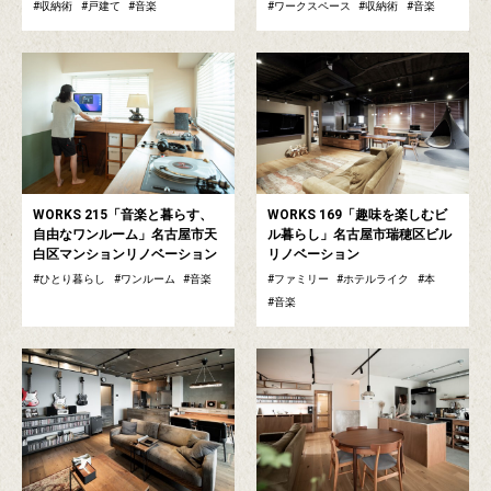
収納術
戸建て
音楽
ワークスペース
収納術
音楽
WORKS 215「音楽と暮らす、
WORKS 169「趣味を楽しむビ
自由なワンルーム」名古屋市天
ル暮らし」名古屋市瑞穂区ビル
白区マンションリノベーション
リノベーション
ひとり暮らし
ワンルーム
音楽
ファミリー
ホテルライク
本
音楽