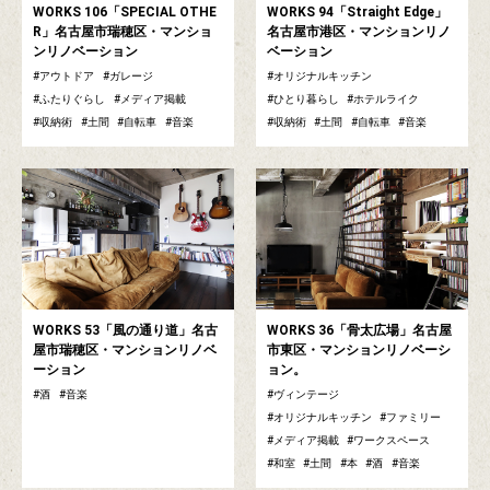
WORKS 106「SPECIAL OTHE
WORKS 94「Straight Edge」
R」名古屋市瑞穂区・マンショ
名古屋市港区・マンションリノ
ンリノベーション
ベーション
アウトドア
ガレージ
オリジナルキッチン
ふたりぐらし
メディア掲載
ひとり暮らし
ホテルライク
収納術
土間
自転車
音楽
収納術
土間
自転車
音楽
WORKS 53「風の通り道」名古
WORKS 36「骨太広場」名古屋
屋市瑞穂区・マンションリノベ
市東区・マンションリノベーシ
ーション
ョン。
酒
音楽
ヴィンテージ
オリジナルキッチン
ファミリー
メディア掲載
ワークスペース
和室
土間
本
酒
音楽