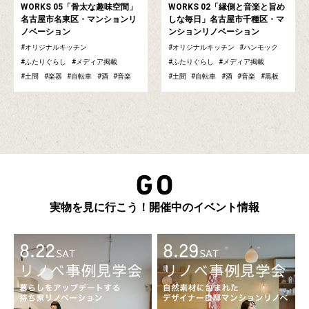
WORKS 05「骨太な趣味空間」
WORKS 02「縁側と音楽と旨め
名古屋市名東区・マンションリ
しな毎日」名古屋市千種区・マ
ノベーション
ンションリノベーション
オリジナルキッチン
オリジナルキッチン
ハンモック
ふたりぐらし
メディア掲載
ふたりぐらし
メディア掲載
土間
楽器
自転車
酒
音楽
土間
自転車
酒
音楽
黒板
実物を見に行こう！開催中のイベント情報