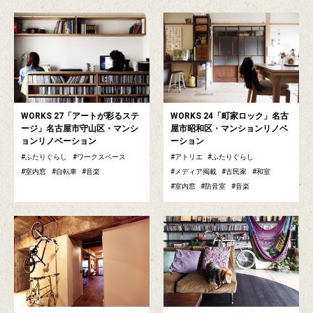
WORKS 27「アートが彩るステ
WORKS 24「町家ロック」名古
ージ」名古屋市守山区・マンシ
屋市昭和区・マンションリノベ
ョンリノベーション
ーション
ふたりぐらし
ワークスペース
アトリエ
ふたりぐらし
室内窓
自転車
音楽
メディア掲載
古民家
和室
室内窓
防音室
音楽