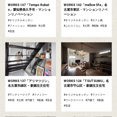
WORKS 147「Tempo Rubat
WORKS 142「mellow life」名
o」愛知県長久手市・マンショ
古屋市東区・マンションリノベ
ンリノベーション
ーション
オリジナルキッチン
オリジナルキッチン
カフェ風
ファッション
収納術
土間
ふたりぐらし
土間
植物
音楽
音楽
WORKS 137「アリマツジン」
WORKS 124「TSUTSUMU」名
名古屋市緑区 – 新築注文住宅
古屋市守山区 – 新築注文住宅
アンティークドア
ファミリー
オリジナルキッチン
ファミリー
和室
土間
戸建て
新築
音楽
ワークスペース
戸建て
新築
音楽