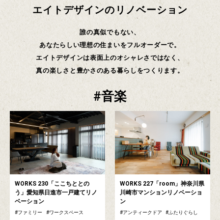
エイトデザインのリノベーション
誰の真似でもない、
あなたらしい理想の住まいをフルオーダーで。
エイトデザインは表面上のオシャレさではなく、
真の楽しさと豊かさのある暮らしをつくります。
音楽
WORKS 230「ここちととの
WORKS 227「room」神奈川県
う」愛知県日進市一戸建てリノ
川崎市マンションリノベーショ
ベーション
ン
ファミリー
ワークスペース
アンティークドア
ふたりぐらし