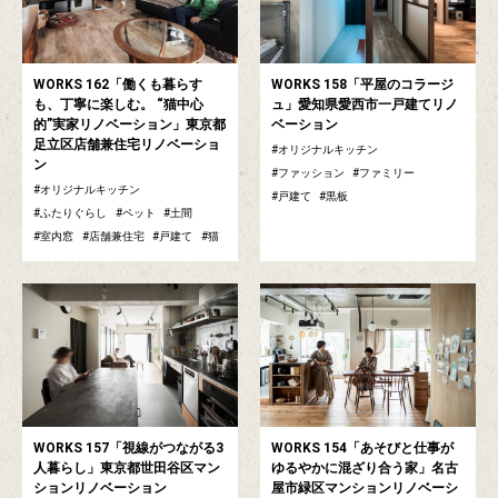
WORKS 162「働くも暮らす
WORKS 158「平屋のコラージ
も、丁寧に楽しむ。 “猫中心
ュ」愛知県愛西市一戸建てリノ
的”実家リノベーション」東京都
ベーション
足立区店舗兼住宅リノベーショ
オリジナルキッチン
ン
ファッション
ファミリー
オリジナルキッチン
戸建て
黒板
ふたりぐらし
ペット
土間
室内窓
店舗兼住宅
戸建て
猫
WORKS 157「視線がつながる3
WORKS 154「あそびと仕事が
人暮らし」東京都世田谷区マン
ゆるやかに混ざり合う家」名古
ションリノベーション
屋市緑区マンションリノベーシ