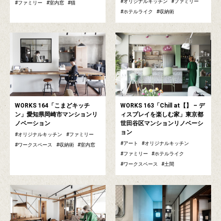
オリジナルキッチン
ファミリー
ファミリー
室内窓
猫
ホテルライク
収納術
WORKS 164「こまどキッチ
WORKS 163「Chill at【】 – デ
ン」愛知県岡崎市マンションリ
ィスプレイを楽しむ家」東京都
ノベーション
世田谷区マンションリノベーシ
ョン
オリジナルキッチン
ファミリー
アート
オリジナルキッチン
ワークスペース
収納術
室内窓
ファミリー
ホテルライク
ワークスペース
土間