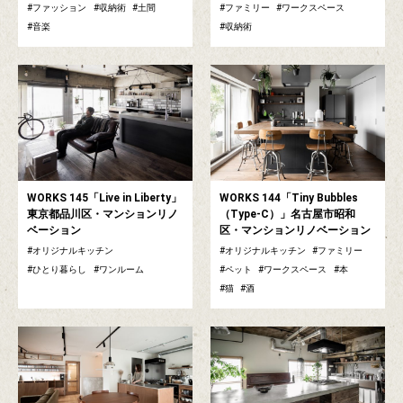
ファッション
収納術
土間
ファミリー
ワークスペース
音楽
収納術
WORKS 145「Live in Liberty」
WORKS 144「Tiny Bubbles
東京都品川区・マンションリノ
（Type-C）」名古屋市昭和
ベーション
区・マンションリノベーション
オリジナルキッチン
オリジナルキッチン
ファミリー
ひとり暮らし
ワンルーム
ペット
ワークスペース
本
猫
酒