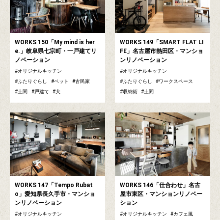
WORKS 150「My mind is her
WORKS 149「SMART FLAT LI
e.」岐阜県七宗町・一戸建てリ
FE」名古屋市熱田区・マンショ
ノベーション
ンリノベーション
オリジナルキッチン
オリジナルキッチン
ふたりぐらし
ペット
古民家
ふたりぐらし
ワークスペース
土間
戸建て
犬
収納術
土間
WORKS 147「Tempo Rubat
WORKS 146「仕合わせ」名古
o」愛知県長久手市・マンショ
屋市東区・マンションリノベー
ンリノベーション
ション
オリジナルキッチン
オリジナルキッチン
カフェ風