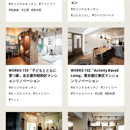
ョン
オリジナルキッチン
ファミリー
オリジナルキッチン
収納術
土間
室内窓
ふたりぐらし
ワークスペース
WORKS 153「子どもとともに
WORKS 152「Activity Based
育つ家」名古屋市昭和区マンシ
Living」東京都江東区マンショ
ョンリノベーション
ンリノベーション
オリジナルキッチン
オリジナルキッチン
ファミリー
キッズスペース
ファミリー
ワークスペース
土間
室内窓
ペット