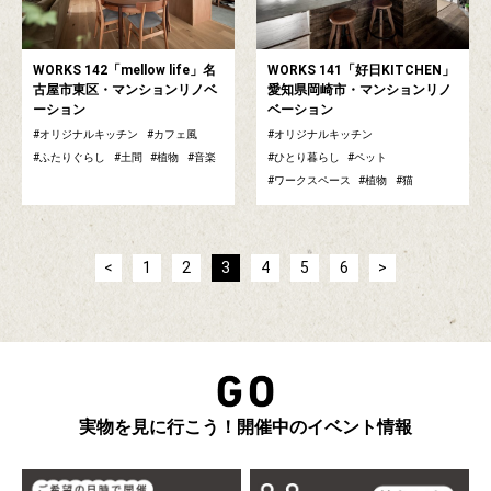
WORKS 142「mellow life」名
WORKS 141「好日KITCHEN」
古屋市東区・マンションリノベ
愛知県岡崎市・マンションリノ
ーション
ベーション
オリジナルキッチン
カフェ風
オリジナルキッチン
ふたりぐらし
土間
植物
音楽
ひとり暮らし
ペット
ワークスペース
植物
猫
<
1
2
3
4
5
6
>
実物を見に行こう！開催中のイベント情報