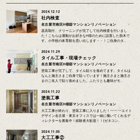
2024.12.12
社内検査
名古屋市南区H様邸マンションリノベーション
器具取付、クリーニングが完了して社内検査を行いまし
た！こちらは運動がお好きなH様のために設置した肋木で
す。小学校の体育館を思い出します・・！ご自身のタ…
2024.11.29
タイル工事・現場チェック
名古屋市南区H様邸マンションリノベーション
塗装工事が完了して、タイル貼りを進めてます。タイルは
なんと施主さまご自身で貼っています！施主さまと施主さ
まのご友人で貼り進めました。ふたりとも趣味がモ…
2024.11.22
塗装工事
名古屋市南区H様邸マンションリノベーション
大工工事が終わり、塗装工事に入りました！
エイト
デザイン名古屋・東京オフィスでは一緒に働いてくれるデ
ィレクターを募集中！経験者大歓迎！！(ゼネコン…
2024.11.05
大工工事②