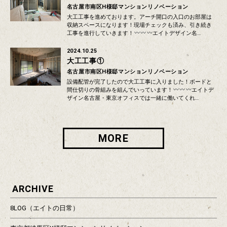
名古屋市南区H様邸マンションリノベーション
大工工事を進めております。アーチ開口の入口のお部屋は
収納スペースになります！現場チェックも済み、引き続き
工事を進行していきます！
エイトデザイン名…
2024.10.25
大工工事①
名古屋市南区H様邸マンションリノベーション
設備配管が完了したので大工工事に入りました！ボードと
間仕切りの骨組みを組んでいっています！
エイトデ
ザイン名古屋・東京オフィスでは一緒に働いてくれ…
MORE
ARCHIVE
8LOG（エイトの日常）