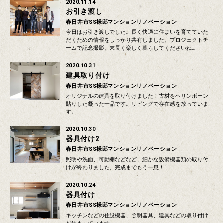
2020.11.14
お引き渡し
春日井市SS様邸マンションリノベーション
今日はお引き渡しでした。長く快適に住まいを育てていた
だくための情報をしっかり共有しました。プロジェクトチ
ームで記念撮影。末長く楽しく暮らしてくださいね…
2020.10.31
建具取り付け
春日井市SS様邸マンションリノベーション
オリジナルの建具を取り付けました！古材をヘリンボーン
貼りした凝った一品です。リビングで存在感を放っていま
す。
2020.10.30
器具付け2
春日井市SS様邸マンションリノベーション
照明や洗面、可動棚などなど、細かな設備機器類の取り付
けが終わりました。完成までもう一息！
2020.10.24
器具付け
春日井市SS様邸マンションリノベーション
キッチンなどの住設機器、照明器具、建具などの取り付け