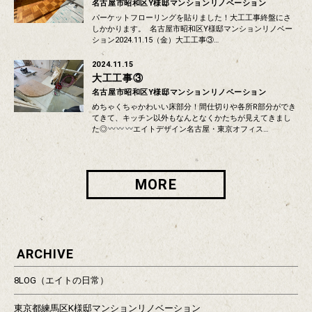
名古屋市昭和区Y様邸マンションリノベーション
パーケットフローリングを貼りました！大工工事終盤にさ
しかかります。 名古屋市昭和区Y様邸マンションリノベー
ション2024.11.15（金）大工工事③…
2024.11.15
大工工事③
名古屋市昭和区Y様邸マンションリノベーション
めちゃくちゃかわいい床部分！間仕切りや各所R部分ができ
てきて、キッチン以外もなんとなくかたちが見えてきまし
た◎
エイトデザイン名古屋・東京オフィス…
MORE
ARCHIVE
8LOG（エイトの日常）
東京都練馬区K様邸マンションリノベーション