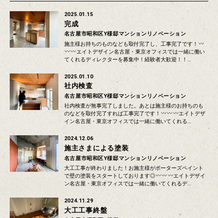
2025.01.15
完成
名古屋市昭和区Y様邸マンションリノベーション
施主様お持ちのものなども取付完了し、工事完了です！
エイトデザイン名古屋・東京オフィスでは一緒に働い
てくれるディレクターを募集中！経験者大歓迎！！…
2025.01.10
社内検査
名古屋市昭和区Y様邸マンションリノベーション
社内検査が無事完了しました。あとは施主様のお持ちのも
のなどを取付完了すれば工事完了です！
エイトデザ
イン名古屋・東京オフィスでは一緒に働いてくれる…
2024.12.06
施主さまによる塗装
名古屋市昭和区Y様邸マンションリノベーション
大工工事が終わりました！お施主様がポーターズペイント
で壁の塗装をスタートしております◎
エイトデザイ
ン名古屋・東京オフィスでは一緒に働いてくれるデ…
2024.11.29
大工工事終盤