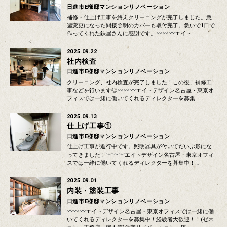
日進市E様邸マンションリノベーション
補修・仕上げ工事を終えクリーニングが完了しました。急
遽変更になった間接照明のカバーも取付完了。急いで1日で
作ってくれた鉄屋さんに感謝です。
エイト…
2025.09.22
社内検査
日進市E様邸マンションリノベーション
クリーニング、社内検査が完了しました！この後、補修工
事などを行います◎
エイトデザイン名古屋・東京オ
フィスでは一緒に働いてくれるディレクターを募集…
2025.09.13
仕上げ工事①
日進市E様邸マンションリノベーション
仕上げ工事が進行中です。照明器具が付いてだいぶ形にな
ってきました！
エイトデザイン名古屋・東京オフィ
スでは一緒に働いてくれるディレクターを募集中！…
2025.09.01
内装・塗装工事
日進市E様邸マンションリノベーション
エイトデザイン名古屋・東京オフィスでは一緒に働
いてくれるディレクターを募集中！経験者大歓迎！！(ゼネ