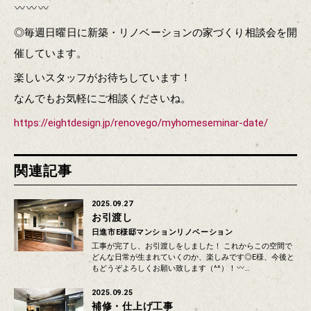
◎毎週日曜日に新築・リノベーションの家づくり相談会を開
催しています。
楽しいスタッフがお待ちしています！
なんでもお気軽にご相談くださいね。
https://eightdesign.jp/renovego/myhomeseminar-date/
関連記事
2025.09.27
お引渡し
日進市E様邸マンションリノベーション
工事が完了し、お引渡しをしました！ これからこの空間で
どんな日常が生まれていくのか、楽しみです◎E様、今後と
もどうぞよろしくお願い致します（^^）！
…
2025.09.25
補修・仕上げ工事