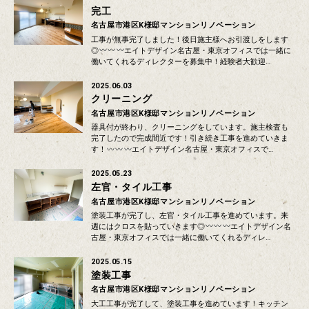
完工
名古屋市港区K様邸マンションリノベーション
工事が無事完了しました！後日施主様へお引渡しをします
◎
エイトデザイン名古屋・東京オフィスでは一緒に
働いてくれるディレクターを募集中！経験者大歓迎…
2025.06.03
クリーニング
名古屋市港区K様邸マンションリノベーション
器具付が終わり、クリーニングをしています。施主検査も
完了したので完成間近です！引き続き工事を進めていきま
す！
エイトデザイン名古屋・東京オフィスで…
2025.05.23
左官・タイル工事
名古屋市港区K様邸マンションリノベーション
塗装工事が完了し、左官・タイル工事を進めています。来
週にはクロスを貼っていきます◎
エイトデザイン名
古屋・東京オフィスでは一緒に働いてくれるディレ…
2025.05.15
塗装工事
名古屋市港区K様邸マンションリノベーション
大工工事が完了して、塗装工事を進めています！キッチン