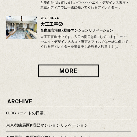
と洗面台も設置しました◎
エイトデザイン名古屋・
東京オフィスでは一緒に働いてくれるディレクター…
2025.04.24
大工工事②
名古屋市港区K様邸マンションリノベーション
大工工事進行中です。入口の開口はRにしています！
エイトデザイン名古屋・東京オフィスでは一緒に働いて
くれるディレクターを募集中！経験者大歓迎！！(…
MORE
ARCHIVE
8LOG（エイトの日常）
東京都練馬区K様邸マンションリノベーション