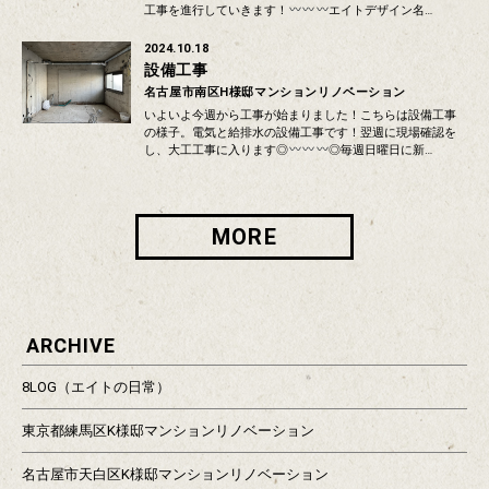
工事を進行していきます！
エイトデザイン名…
2024.10.18
設備工事
名古屋市南区H様邸マンションリノベーション
いよいよ今週から工事が始まりました！こちらは設備工事
の様子。電気と給排水の設備工事です！翌週に現場確認を
し、大工工事に入ります◎
◎毎週日曜日に新…
MORE
ARCHIVE
8LOG（エイトの日常）
東京都練馬区K様邸マンションリノベーション
名古屋市天白区K様邸マンションリノベーション