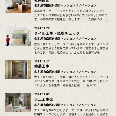
社内検査
名古屋市南区H様邸マンションリノベーション
器具取付、クリーニングが完了して社内検査を行いまし
た！こちらは運動がお好きなH様のために設置した肋木で
す。小学校の体育館を思い出します・・！ご自身のタ…
2024.11.29
タイル工事・現場チェック
名古屋市南区H様邸マンションリノベーション
塗装工事が完了して、タイル貼りを進めてます。タイルは
なんと施主さまご自身で貼っています！施主さまと施主さ
まのご友人で貼り進めました。ふたりとも趣味がモ…
2024.11.22
塗装工事
名古屋市南区H様邸マンションリノベーション
大工工事が終わり、塗装工事に入りました！
エイト
デザイン名古屋・東京オフィスでは一緒に働いてくれるデ
ィレクターを募集中！経験者大歓迎！！(ゼネコン…
2024.11.05
大工工事②
名古屋市南区H様邸マンションリノベーション
大工工事を進めております。アーチ開口の入口のお部屋は
収納スペースになります！現場チェックも済み、引き続き