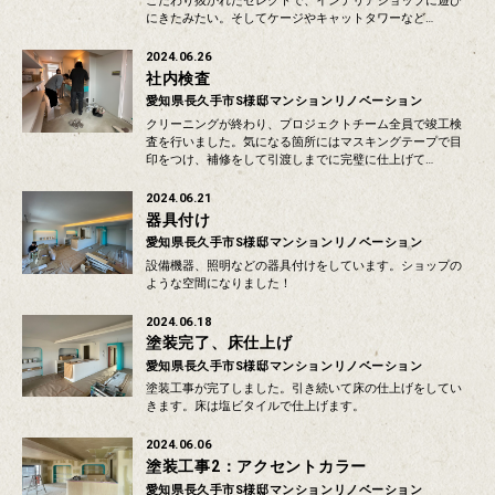
こだわり抜かれたセレクトで、インテリアショップに遊び
にきたみたい。そしてケージやキャットタワーなど…
2024.06.26
社内検査
愛知県長久手市S様邸マンションリノベーション
クリーニングが終わり、プロジェクトチーム全員で竣工検
査を行いました。気になる箇所にはマスキングテープで目
印をつけ、補修をして引渡しまでに完璧に仕上げて…
2024.06.21
器具付け
愛知県長久手市S様邸マンションリノベーション
設備機器、照明などの器具付けをしています。ショップの
ような空間になりました！
2024.06.18
塗装完了、床仕上げ
愛知県長久手市S様邸マンションリノベーション
塗装工事が完了しました。引き続いて床の仕上げをしてい
きます。床は塩ビタイルで仕上げます。
2024.06.06
塗装工事2：アクセントカラー
愛知県長久手市S様邸マンションリノベーション