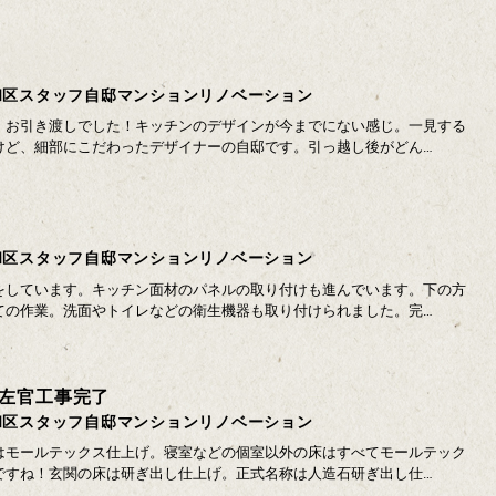
和区スタッフ自邸マンションリノベーション
、お引き渡しでした！キッチンのデザインが今までにない感じ。一見する
けど、細部にこだわったデザイナーの自邸です。引っ越し後がどん…
和区スタッフ自邸マンションリノベーション
をしています。キッチン面材のパネルの取り付けも進んでいます。下の方
ての作業。洗面やトイレなどの衛生機器も取り付けられました。完…
左官工事完了
和区スタッフ自邸マンションリノベーション
はモールテックス仕上げ。寝室などの個室以外の床はすべてモールテック
ですね！玄関の床は研ぎ出し仕上げ。正式名称は人造石研ぎ出し仕…