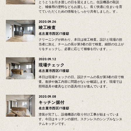
とうとうお引き渡しの日を迎えました。住設機器の取説
と、補修用の塗料などもお渡しし、長く快適に住まいを育
てていただくための情報をしっかり共有しました。す…
2020.09.26
竣工検査
名古屋市西区IT様邸
クリーニングが終わり、本日は竣工検査。設計と現場の担
当者に加え、チームの長が第3者の目で検査。細部の仕上が
りをチェックし、必要に応じて補修を行います。…
2020.09.12
現場チェック
名古屋市西区IT様邸
本日は現場チェックの日。設計チームの長が第3者の目で検
査。進捗や施工内容に問題がないか確認します。現場では
照明器具や建具などの器具付けが進んでいます。
2020.09.08
キッチン据付
名古屋市西区IT様邸
塗装が完了し、設備機器の取り付け工事が始まっていま
す。今日はキッチンの据付。ステンレスのシンプルなシス
テムキッチンです。