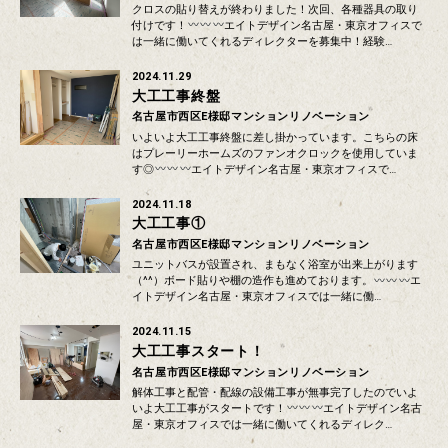
クロスの貼り替えが終わりました！次回、各種器具の取り
付けです！
エイトデザイン名古屋・東京オフィスで
は一緒に働いてくれるディレクターを募集中！経験…
2024.11.29
大工工事終盤
名古屋市西区E様邸マンションリノベーション
いよいよ大工工事終盤に差し掛かっています。こちらの床
はプレーリーホームズのファンオクロックを使用していま
す◎
エイトデザイン名古屋・東京オフィスで…
2024.11.18
大工工事①
名古屋市西区E様邸マンションリノベーション
ユニットバスが設置され、まもなく浴室が出来上がります
（^^）ボード貼りや棚の造作も進めております。
エ
イトデザイン名古屋・東京オフィスでは一緒に働…
2024.11.15
大工工事スタート！
名古屋市西区E様邸マンションリノベーション
解体工事と配管・配線の設備工事が無事完了したのでいよ
いよ大工工事がスタートです！
エイトデザイン名古
屋・東京オフィスでは一緒に働いてくれるディレク…