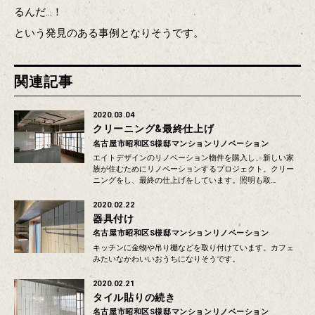
るんだ…！
という発見のある事例となりそうです。
関連記事
2020.03.04
クリーニング&最終仕上げ
名古屋市昭和区S様邸マンションリノベーション
エイトデザインのリノベーション物件を購入し、新しい家
族が住むためにリノベーションするプロジェクト。クリー
ニングをし、最終の仕上げをしています。照明も取…
2020.02.22
器具付け
名古屋市昭和区S様邸マンションリノベーション
キッチンに金物や吊り棚などを取り付けています。カフェ
みたいなかわいいおうちになりそうです。
2020.02.21
タイル貼りの続き
名古屋市昭和区S様邸マンションリノベーション