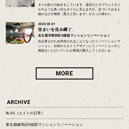
タイル貼りの続きをしています。遠目だとサブウェイタイ
ルのような真っ白なタイルに見えますが、近づいてみると
細かなひび模様（貫入と言います）が入った味わい…
2020.02.01
住まいを住み継ぐ
名古屋市昭和区S様邸マンションリノベーション
住み替えのため売却されることになったリノベーションマ
ンション。以前からエイトデザインにリノベーションのご
相談をいただいていたお客様が購入してくださいま…
MORE
ARCHIVE
8LOG（エイトの日常）
東京都練馬区K様邸マンションリノベーション