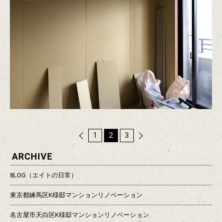
1
2
3
戻
次
ARCHIVE
る
へ
8LOG（エイトの日常）
東京都練馬区K様邸マンションリノベーション
名古屋市天白区K様邸マンションリノベーション