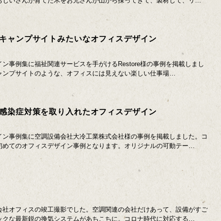
おじいさんが育てた木をお兄さんが山から採ってきて、製材して、リ…
キャンプサイトみたいなオフィスデザイン
ン事例集に福祉関連サービスを手がけるRestore様の事例を掲載しまし
ャンプサイトのような、オフィスには見えない楽しい仕事場…
感染症対策を取り入れたオフィスデザイン
イン事例集に空調設備会社大冷工業株式会社様の事例を掲載しました。コ
初めてのオフィスデザイン事例となります。オリジナルの可動テー…
会社オフィスの竣工撮影でした。空調関連の会社だけあって、設備がすご
ックな最新鋭の換気システムがあちこちに。コロナ時代に対応する…