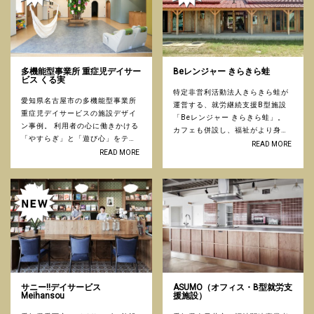
多機能型事業所 重症児デイサー
Beレンジャー きらきら蛙
ビス くる実
特定非営利活動法人きらきら蛙が
愛知県名古屋市の多機能型事業所
運営する、就労継続支援B型施設
重症児デイサービスの施設デザイ
「Beレンジャー きらきら蛙」。
ン事例。 利用者の心に働きかける
カフェも併設し、福祉がより身近
「やすらぎ」と「遊び心」をテー
になる場所をつくりました。 ...
READ MORE
マに、新たな施設づくりに取り組
READ MORE
みました。 ...
サニー!!デイサービス
ASUMO（オフィス・B型就労支
Meihansou
援施設）