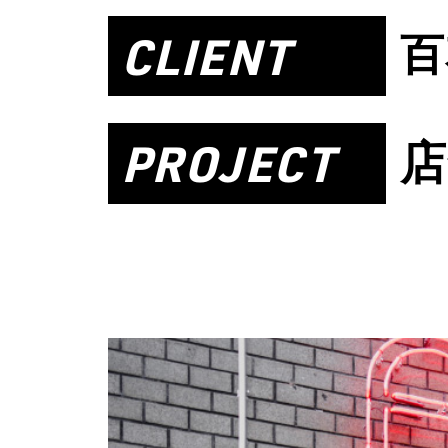
CLIENT
百
PROJECT
店